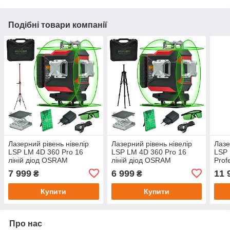
Подібні товари компанії
Лазерний рівень нівелір
Лазерний рівень нівелір
Лазе
LSP LM 4D 360 Pro 16
LSP LM 4D 360 Pro 16
LSP 
ліній діод OSRAM
ліній діод OSRAM
Prof
(зелений промінь) +
(зелений промінь) +
Pre
7 999
6 999
11 
₴
₴
штанга з мікроліфтом 3,6
штатив з мікроліфтом 1,8
м з штативом
м
Купити
Купити
Про нас