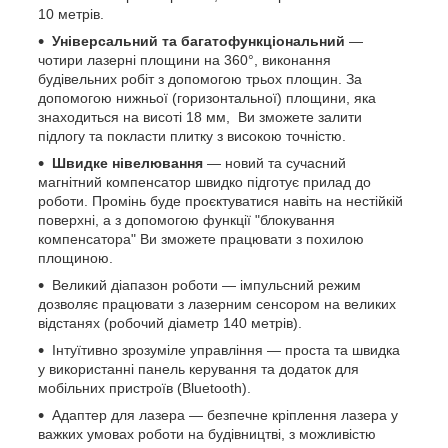
10 метрів.
Універсальний та багатофункціональний
—
чотири лазерні площини на 360°, виконання
будівельних робіт з допомогою трьох площин. За
допомогою нижньої (горизонтальної) площини, яка
знаходиться на висоті 18 мм, Ви зможете залити
підлогу та покласти плитку з високою точністю.
Швидке нівелювання
— новий та сучасний
магнітний компенсатор швидко підготує прилад до
роботи. Промінь буде проєктуватися навіть на нестійкій
поверхні, а з допомогою функції "блокування
компенсатора" Ви зможете працювати з похилою
площиною.
Великий діапазон роботи — імпульсний режим
дозволяє працювати з лазерним сенсором на великих
відстанях (робочий діаметр 140 метрів).
Інтуїтивно зрозуміле управління — проста та швидка
у використанні панель керування та додаток для
мобільних пристроїв (Bluetooth).
Адаптер для лазера — безпечне кріплення лазера у
важких умовах роботи на будівництві, з можливістю