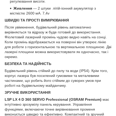
регулювання висоти.
Живлення
— 2 штуки літій-іонний акумулятор з
місткістю 2600 мА. 7,4v
ШВИДКІ ТА ПРОСТІ ВИМІРЮВАННЯ
Після увімкнення, будівельний рівень автоматично
вирівняється та відразу ж буде готовий до використання.
Фіолетовий лазерний промінь чудово видно навіть на сонці.
Коли промінь відображається на поверхні він утворює лінію
для роботи з горизонтальною та вертикальною площиною. Дві
лазерні площини можна використовувати як одночасно, так і
окремо.
БЕЗПЕКА ТА НАДІЙНІСТЬ
Будівельний рівень стійкий до пилу та води (IP54). Крім того,
корпус лазера був посилений гумовими та металевими
частинами, що робить його стійким до суворих умов при
роботі на будівельному майданчику.
ЗРУЧНЕ ВИКОРИСТАННЯ
LSP LX 4 D 360 SERVO Professional (OSRAM Premium)
має
інтуїтивно зрозумілу панель керування. Управління
функціями, включаючи точне вирівнювання променя
виконується швидко та ефективно. Компактний та зручний