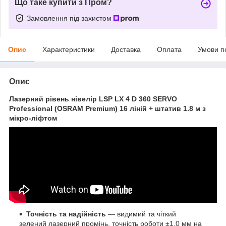
Що таке купити з Пром?
Замовлення під захистом
Опис
Характеристики
Доставка
Оплата
Умови п
Опис
Лазерний рівень нівелір LSP LX 4 D 360 SERVO
Professional (OSRAM Premium) 16 ліній + штатив 1.8 м з
мікро-ліфтом
Точність та надійність
— видимий та чіткий
зелений лазерний промінь, точність роботи ±1.0 мм на