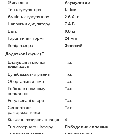
Живлення
Акумулятор
Тип акумулятора
Li-Ion
Ємність акумулятору
2.6 А. г
Напруга акумулятору
7.4 В
Вага
0.8 кг
Гарантійний термін
24 міс
Колір лазера
Зелений
Додаткові функції
Блокування кнопки
Так
включення
Бульбашковий рівень
Так
Обертальний лімб
Так
Робота в похилому
Так
положенні
Регульовані опори
Так
Сигналізація
Так
разгоризонтовки
Кількість лазерних площин
4
Тип лазерного нівеліру
Побудовник площин
Тип компенсатора
Електронний