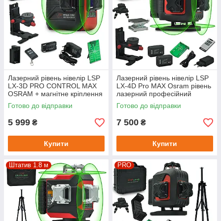
Лазерний рівень нівелір LSP
Лазерний рівень нівелір LSP
LX-3D PRO CONTROL MAX
LX-4D Pro MAX Osram рівень
OSRAM + магнітне кріплення
лазерний професійний
мікроліфт
рівень 360 градусів
Готово до відправки
Готово до відправки
5 999
7 500
₴
₴
Купити
Купити
Штатив 1.8 м
PRO