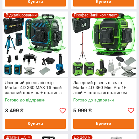
Купити
Купити
Відкалібрований
Професійний комплект
Лазерний рівень нівелір
Лазерний рівень нівелір
Marker 4D 360 MAX 16 ліній
Marker 4D-360 Mini Pro 16
зелений промінь + штатив з
ліній + штанга зі штативом
мікроліфтом
3.6м
Готово до відправки
Готово до відправки
3 499
5 999
₴
₴
Купити
Купити
Штатив 1.5 м
До 140 м