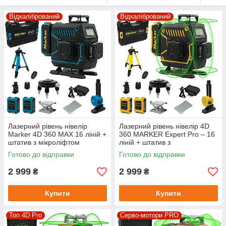
Відкалібрований
Відкалібрований
Лазерний рівень нівелір
Лазерний рівень нівелір 4D
Marker 4D 360 MAX 16 ліній +
360 MARKER Expert Pro – 16
штатив з мікроліфтом
ліній + штатив з
мікропідводкою
Готово до відправки
Готово до відправки
2 999
2 999
₴
₴
Купити
Купити
Топ 4D Pro
Серво-мотори PRO