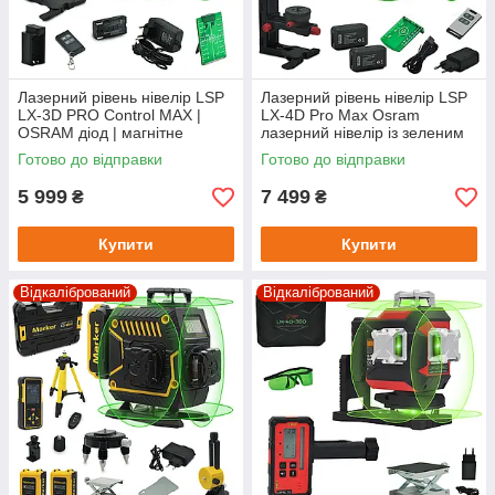
Лазерний рівень нівелір LSP
Лазерний рівень нівелір LSP
LX-3D PRO Control MAX |
LX-4D Pro Max Osram
OSRAM діод | магнітне
лазерний нівелір із зеленим
кріплення мікроліфт
променем лазерний
Готово до відправки
Готово до відправки
будівельник
5 999
7 499
₴
₴
Купити
Купити
Відкалібрований
Відкалібрований