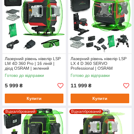
Лазерний рівень нівелір LSP
Лазерний рівень нівелір LSP
LM 4D 360 Pro | 16 ліній |
LX 4 D 360 SERVO
діод OSRAM | зелений
Professional | OSRAM
промінь
Premium
Готово до відправки
Готово до відправки
5 999
11 999
₴
₴
Купити
Купити
Відкалібрований
Відкалібрований