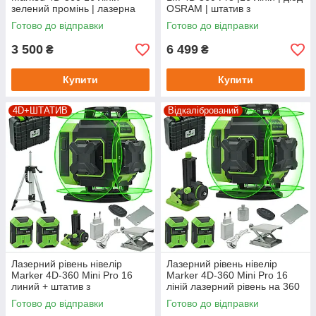
зелений промінь | лазерна
OSRAM | штатив з
рулетка | штатив з
мікроліфтом 1.5 м
Готово до відправки
Готово до відправки
мікроліфтом
3 500
6 499
₴
₴
Купити
Купити
4D+ШТАТИВ
Відкалібрований
Лазерний рівень нівелір
Лазерний рівень нівелір
Marker 4D-360 Mini Pro 16
Marker 4D-360 Mini Pro 16
линий + штатив з
ліній лазерний рівень на 360
мікроліфтом
градусів будівельний лазер
Готово до відправки
Готово до відправки