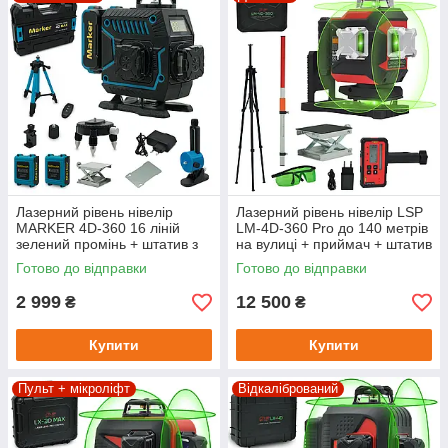
Лазерний рівень нівелір
Лазерний рівень нівелір LSP
MARKER 4D-360 16 ліній
LM-4D-360 Pro до 140 метрів
зелений промінь + штатив з
на вулиці + приймач + штатив
мікроліфтом
+ рейка
Готово до відправки
Готово до відправки
2 999
12 500
₴
₴
Купити
Купити
Пульт + мікроліфт
Відкалібрований