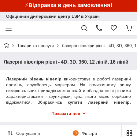
⚡
Відправка в день замовлення!
Офіційний дилерський центр LSP в Україні
Товари та послуги
Лазерні нівеліри рівні - 4D, 3D, 360, 1
Лазерні нівеліри рівні - 4D, 3D, 360, 12 ліній, 16 ліній
Лазерний рівень нівелір
використовує в роботі лазерний
промінь, службовець маркером. На вітчизняному ринку
вимірювальних приладів можна знайти обладнання з різними
характеристиками і функціями, ціна якого може серйозно
відрізнятися. Збираючись
купити лазерний нівелір,
важливо знати головні параметри, згідно з якими
Показати все
вибираються ці пристрої.
Сортування
0
Фільтри