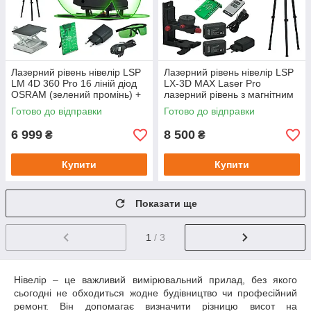
Лазерний рівень нівелір LSP
Лазерний рівень нівелір LSP
LM 4D 360 Pro 16 ліній діод
LX-3D MAX Laser Pro
OSRAM (зелений промінь) +
лазерний рівень з магнітним
штатив з мікроліфтом 1,8 м
кріпленням рівень для вулиці
Готово до відправки
Готово до відправки
6 999
8 500
₴
₴
Купити
Купити
Показати ще
1
/ 3
Нівелір – це важливий вимірювальний прилад, без якого
сьогодні не обходиться жодне будівництво чи професійний
ремонт. Він допомагає визначити різницю висот на