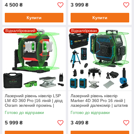
4 500
3 999
₴
₴
Купити
Купити
Відкалібрований
Відкаліброван
Лазерний рівень нівелір LSP
Лазерний рівень нівелір
LM 4D 360 Pro |16 ліній | діод
Marker 4D 360 Pro 16 ліній |
Osram зелений промінь |
лазерний далекомір | штатив
будівельний лазерний рівень
з мікроліфтом
Готово до відправки
Готово до відправки
5 999
3 499
₴
₴