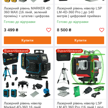
Лазерний рівень MARKER 4D
Лазерний рівень нівелір LSP
360 MAX (16 ліній, зелений
LM-4D-360 Pro | до 140
промінь) + штатив і цифрова
метрів | цифровий приймач
лазерна рулетка
RL70
Готово до відправки
Готово до відправки
3 499
8 500
₴
₴
Купити
Купити
Відкалібрований
Відкалібрований
Лазерний рівень нівелір
Лазерний рівень нівелір LSP
Marked 4D-360 16 ліній
LM 4D 360 Pro |16 ліній | діод