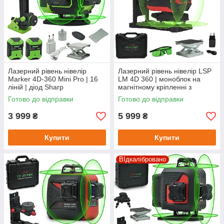
Лазерний рівень нівелір
Лазерний рівень нівелір LSP
Marker 4D-360 Mini Pro | 16
LM 4D 360 | моноблок на
ліній | діод Sharp
магнітному кріпленні з
мікропідводкою | точна
Готово до відправки
Готово до відправки
розмітка у всіх площинах
3 999
5 999
₴
₴
Купити
Купити
ВІдкалібровано