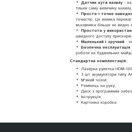
Датчик кута нахилу
- ла
тільки саму величину нахил
Просте і точне наведе
точністю. Це велика переваг
вказівника більше не видно 
Простота у використан
швидкого доступу прискорюю
Маленький і зручний
- п
Безпечна експлуатація 
роботи на будівельних майд
Стандартна комплектація:
Лазерна рулетка НDM-12
3 шт акумулятори типу АА
М'який чохол;
Ремінець на руку;
Диск з програмним забез
Інструкція;
Картонна коробка.