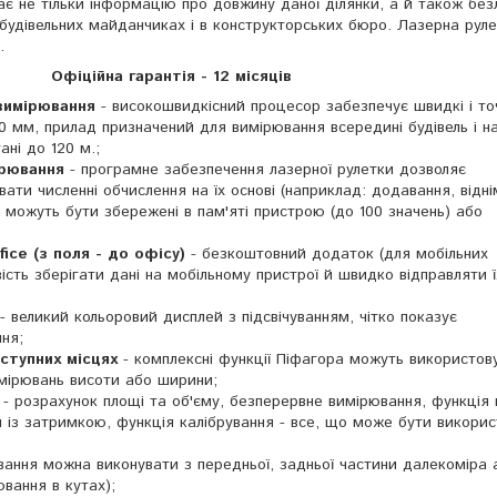
є не тільки інформацію про довжину даної ділянки, а й також безл
 будівельних майданчиках і в конструкторських бюро. Лазерна рул
.
Офіційна гарантія - 12 місяців
 вимірювання
- високошвидкісний процесор забезпечує швидкі і то
0 мм, прилад призначений для вимірювання всередині будівель і н
ані до 120 м.;
ірювання
- програмне забезпечення лазерної рулетки дозволяє
вати численні обчислення на їх основі (наприклад: додавання, відні
и можуть бути збережені в пам'яті пристрою (до 100 значень) або
fice (з поля - до офісу)
- безкоштовний додаток (для мобільних
ість зберігати дані на мобільному пристрої й швидко відправляти 
- великий кольоровий дисплей з підсвічуванням, чітко показує
ня;
ступних місцях
- комплексні функції Піфагора можуть використов
мірювань висоти або ширини;
- розрахунок площі та об'єму, безперервне вимірювання, функція 
я із затримкою, функція калібрування - все, що може бути викори
ання можна виконувати з передньої, задньої частини далекоміра 
ювання в кутах);