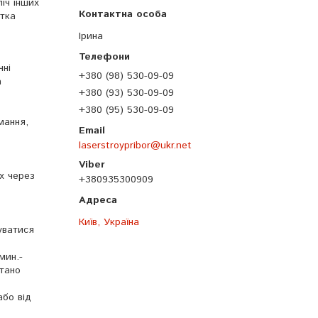
іч інших
етка
Ірина
чні
+380 (98) 530-09-09
а
+380 (93) 530-09-09
+380 (95) 530-09-09
мання,
laserstroypribor@ukr.net
їх через
+380935300909
Київ, Україна
уватися
мин.-
стано
або від