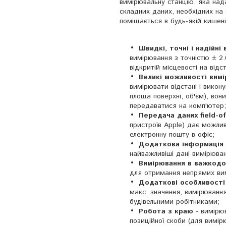
вимірювальну станцію, яка нада
складних даних, необхідних на
поміщається в будь-якій кишені
Швидкі, точні і надійні
вимірювання з точністю ± 2.
відкритій місцевості на відст
Великі можливості вим
вимірювати відстані і викону
площа поверхні, об'єм), вон
передаватися на комп'ютер;
Передача даних field-of
пристроїв Apple) дає можлив
електронну пошту в офіс;
Додаткова інформація
найважливіші дані вимірюван
Вимірювання в важкодо
для отримання непрямих ви
Додаткові особливості
макс. значення, вимірюванн
будівельними робітниками;
Робота з краю
- вимірюв
позиційної скоби (для вимір