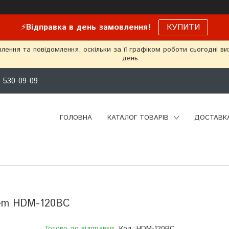
⚡
Відправка в день замовлення!
КУПИТИ
ення та повідомлення, оскільки за її графіком роботи сьогодні в
день.
) 530-09-09
ГОЛОВНА
КАТАЛОГ ТОВАРІВ
ДОСТАВКА
stem НDM-120BC
Готово до відправки
Код:
HDM-120BC