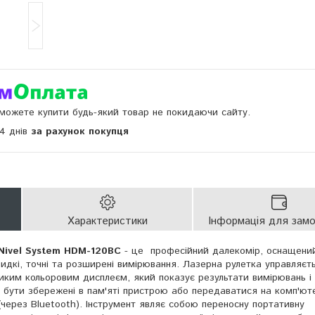
и можете купити будь-який товар не покидаючи сайту.
14 днів
за рахунок покупця
Характеристики
Інформація для зам
Nivel System НDM-120BC
- це професійний далекомір, оснащений
дкі, точні та розширені вимірювання. Лазерна рулетка управляєт
ликим кольоровим дисплеєм, який показує результати вимірювань і
 бути збережені в пам'яті пристрою або передаватися на комп'ют
 (через Bluetooth). Інструмент являє собою переносну портативну