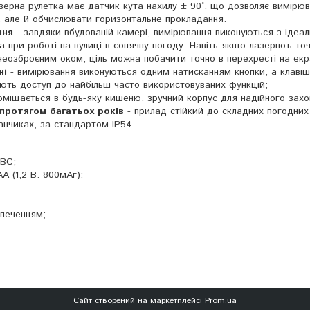
зерна рулетка має датчик кута нахилу ± 90°, що дозволяє вимірю
у, але й обчислювати горизонтальне прокладання.
ння
- завдяки вбудованій камері, вимірювання виконуються з ідеа
а при роботі на вулиці в сонячну погоду. Навіть якщо лазерноъ то
неозброєним оком, ціль можна побачити точно в перехресті на екра
ні
- вимірювання виконуються одним натисканням кнопки, а клавіш
ть доступ до найбільш часто використовуваних функцій;
оміщається в будь-яку кишеню, зручний корпус для надійного захо
протягом багатьох років
- прилад стійкий до складних погодних
анчиках, за стандартом IP54.
0BC;
А (1,2 В. 800мАг);
печенням;
Сайт створений на маркетплейсі
Prom.ua