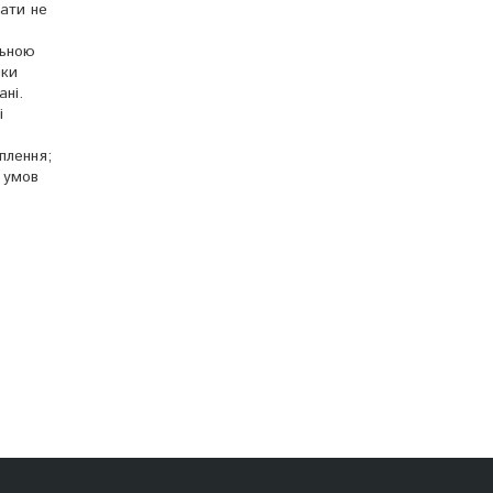
вати не
льною
чки
ні.
і
плення;
 умов