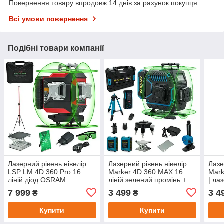
Повернення товару впродовж 14 днів за рахунок покупця
Всі умови повернення
Подібні товари компанії
Лазерний рівень нівелір
Лазерний рівень нівелір
Лазе
LSP LM 4D 360 Pro 16
Marker 4D 360 MAX 16
Mark
ліній діод OSRAM
ліній зелений промінь +
| ла
(зелений промінь) +
штатив з мікроліфтом
штат
7 999
3 499
3 4
₴
₴
штанга з мікроліфтом 3,6
м з штативом
Купити
Купити