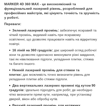
MARKER 4D 360 MAX - це високоякісний та
функціональний лазерний рівень, розроблений для
професійних майстрів, які цінують точність та зручність
у роботі.
Переваги:
Зелений лазерний промінь:
забезпечує яскравий та
чіткий промінь, видимий навіть при яскравому
освітленні, що дозволяє працювати навіть на відкритому
повітрі.
16 ліній на 360 градусів:
дає широкий огляд робочої
зони та дозволяє одночасно виконувати різні завдання,
такі як нівелювання підлоги, укладання плитки, стяжка
та багато іншого.
Нижній лазерний промінь для стяжки та
плитки:
дає можливість точно визначити рівень для
укладання плитки або стяжки підлоги.
Два вертикальних лазерних промені під кутом 90
градусів:
ідеально підходять для робіт, де необхідно
чітко визначити прямі кути, наприклад, при установці
дверей, вікон або обробці кутів.
Верхній лазерний промінь для натяжних