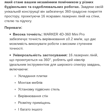
який стане вашим незамінним помічником у різних
будівельних та оздоблювальних роботах.
Завдяки своїй
унікальній конструкції він забезпечує 360-градусне покриття
простору, проектуючи 16 яскравих лазерних ліній на стіни,
стелю та підлогу.
Переваги:
Висока точність:
MARKER 4D-360 Mini Pro
забезпечує точність вирівнювання ±0.2 мм/м, що дає
можливість виконувати роботи з високим ступенем
точності.
Універсальність застосування:
16 лазерних ліній,
що проектуються на 360°, роблять цей нівелір
ідеальним інструментом для широкого спектру завдань,
включаючи:
Укладання плитки
Монтаж меблів
Установку підвісних стель
Вирівнювання стін
Розмітку приміщень
І багато іншого