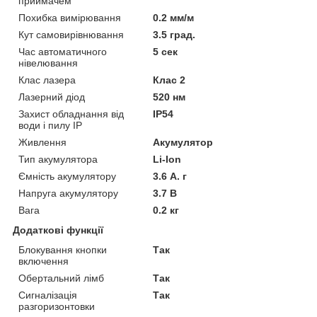
приймачем
Похибка вимірювання
0.2 мм/м
Кут самовирівнювання
3.5 град.
Час автоматичного
5 сек
нівелювання
Клас лазера
Клас 2
Лазерний діод
520 нм
Захист обладнання від
IP54
води і пилу IP
Живлення
Акумулятор
Тип акумулятора
Li-Ion
Ємність акумулятору
3.6 А. г
Напруга акумулятору
3.7 В
Вага
0.2 кг
Додаткові функції
Блокування кнопки
Так
включення
Обертальний лімб
Так
Сигналізація
Так
разгоризонтовки