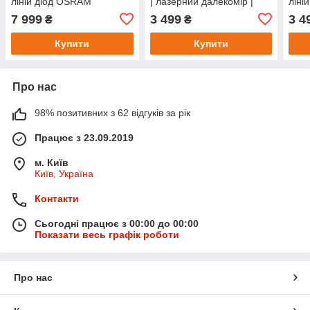
ліній діод OSRAM
| лазерний далекомір |
ліні
(зелений промінь) +
штатив з мікроліфтом
штат
7 999
3 499
3 4
₴
₴
штанга з мікроліфтом 3,6
м з штативом
Купити
Купити
Про нас
98% позитивних з 62 відгуків за рік
Працює з 23.09.2019
м. Київ
Київ, Україна
Контакти
Сьогодні працює з 00:00 до 00:00
Показати весь графік роботи
Про нас