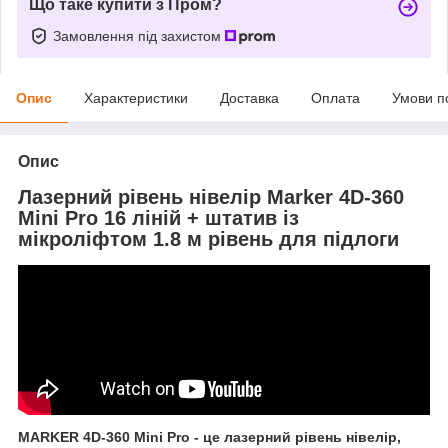
Що таке купити з Пром?
Замовлення під захистом
Опис
Характеристики
Доставка
Оплата
Умови п
Опис
Лазерний рівень нівелір Marker 4D-360
Mini Pro 16 ліній + штатив із
мікроліфтом 1.8 м рівень для підлоги
MARKER 4D-360 Mini Pro - це лазерний рівень нівелір,