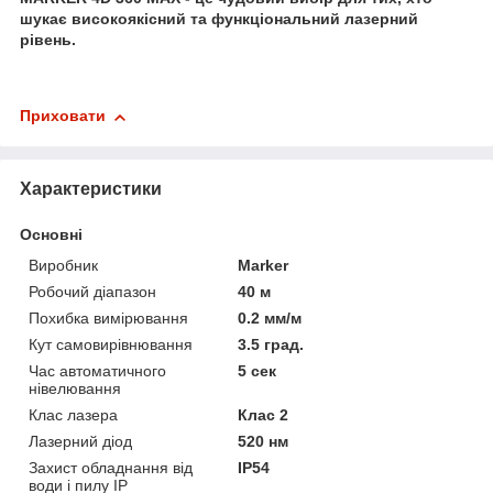
шукає високоякісний та функціональний лазерний
рівень.
Приховати
Характеристики
Основні
Виробник
Marker
Робочий діапазон
40 м
Похибка вимірювання
0.2 мм/м
Кут самовирівнювання
3.5 град.
Час автоматичного
5 сек
нівелювання
Клас лазера
Клас 2
Лазерний діод
520 нм
Захист обладнання від
IP54
води і пилу IP