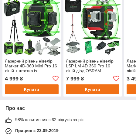
Лазерний рівень нівелір
Лазерний рівень нівелір
Лазе
Marker 4D-360 Mini Pro 16
LSP LM 4D 360 Pro 16
Mark
ліній + штатив із
ліній діод OSRAM
ліні
мікроліфтом 1.8 м рівень
(зелений промінь) +
штат
4 999
7 999
3 4
₴
₴
для стяжки підлоги
штанга з мікроліфтом 3,6
м з штативом
Купити
Купити
Про нас
98% позитивних з 62 відгуків за рік
Працює з 23.09.2019