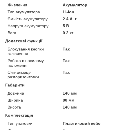
Живлення
Акумулятор
Тип акумулятора
Li-Ion
Ємність акумулятору
2.4 А. г
Напруга акумулятору
5 В
Вага
0.2 кг
Додаткові функції
Блокування кнопки
Так
включення
Робота в похилому
Так
положенні
Сигналізація
Так
разгоризонтовки
Габарити
Довжина
140 мм
Ширина
80 мм
Висота
140 мм
Комплектація
Тип упаковки
Пластиковий кейс