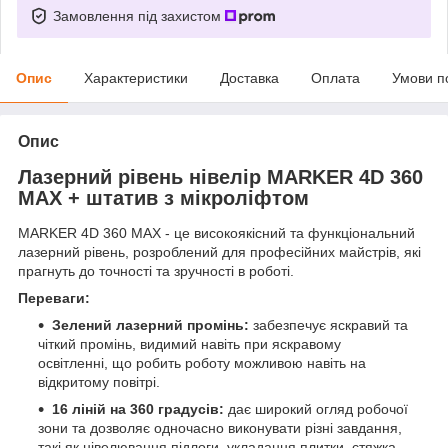
Замовлення під захистом
Опис
Характеристики
Доставка
Оплата
Умови п
Опис
Лазерний рівень нівелір MARKER 4D 360
MAX + штатив з мікроліфтом
MARKER 4D 360 MAX - це високоякісний та функціональний
лазерний рівень, розроблений для професійних майстрів, які
прагнуть до точності та зручності в роботі.
Переваги:
Зелений лазерний промінь:
забезпечує яскравий та
чіткий промінь, видимий навіть при яскравому
освітленні, що робить роботу можливою навіть на
відкритому повітрі.
16 ліній на 360 градусів:
дає широкий огляд робочої
зони та дозволяє одночасно виконувати різні завдання,
такі як нівелювання підлоги, укладання плитки, стяжка