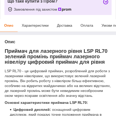
Що таке купити з Пром?
Замовлення під захистом
Опис
Характеристики
Доставка
Оплата
Умови п
Опис
Приймач для лазерного рівня LSP RL70
зелений промінь приймач лазерного
нівеліру цифровий приймач для рівня
LSP RL70 - це цифровий приймач, розроблений для роботи з
лазерними нівелірами, що використовує зелений лазерний
промінь. Він робить роботу з нівеліром більш ефективною,
особливо на відкритих майданчиках або на великих відстанях,
де лазерний промінь може бути невидимим неозброєним
оком через яскраве освітлення або значну відстань.
Основні характеристики приймача LSP RL70:
Цифровий дисплей:
оснащений цифровим
дисплеєм, який показує точне положення приймача в