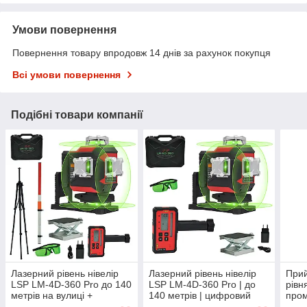
Умови повернення
Повернення товару впродовж 14 днів за рахунок покупця
Всі умови повернення
Подібні товари компанії
Лазерний рівень нівелір
Лазерний рівень нівелір
Прий
LSP LM-4D-360 Pro до 140
LSP LM-4D-360 Pro | до
рівн
метрів на вулиці +
140 метрів | цифровий
пром
приймач + штатив + рейка
приймач RL70
прий