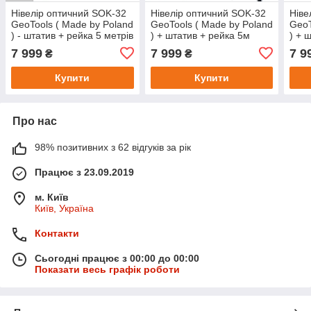
Нівелір оптичний SOK-32
Нівелір оптичний SOK-32
Ніве
GeoTools ( Made by Poland
GeoTools ( Made by Poland
GeoT
) - штатив + рейка 5 метрів
) + штатив + рейка 5м
) + 
рівень оптичний для
високоточний нівелір
7 999
7 999
7 9
₴
₴
підлоги оптичні нівеліри
технічний портативний
нівелір
Купити
Купити
Про нас
98% позитивних з 62 відгуків за рік
Працює з 23.09.2019
м. Київ
Київ, Україна
Контакти
Сьогодні працює з 00:00 до 00:00
Показати весь графік роботи