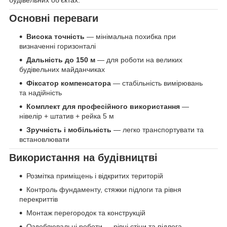
будівельних об’єктах.
Основні переваги
Висока точність
— мінімальна похибка при
визначенні горизонталі
Дальність до 150 м
— для роботи на великих
будівельних майданчиках
Фіксатор компенсатора
— стабільність вимірювань
та надійність
Комплект для професійного використання
—
нівелір + штатив + рейка 5 м
Зручність і мобільність
— легко транспортувати та
встановлювати
Використання на будівництві
Розмітка приміщень і відкритих територій
Контроль фундаменту, стяжки підлоги та рівня
перекриттів
Монтаж перегородок та конструкцій
Оздоблювальні роботи — рівні стіни та підлога