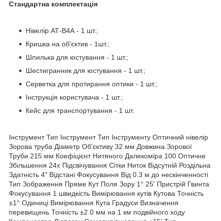
Стандартна комплектація
Нівелір АТ-В4А - 1 шт.;
Кришка на об'єктив - 1шт.;
Шпилька для юстування - 1 шт.;
Шестигранник для юстування - 1 шт.;
Серветка для протирання оптики - 1 шт.;
Інструкція користувача - 1 шт.;
Кейс для транспортування - 1 шт.
Інструмент Тип Інструмент Тип Інструменту Оптичний нівелір
Зорова труба Діаметр Об'єктиву 32 мм Довжина Зорової
Труби 215 мм Коефіцієнт Нитяного Далекоміра 100 Оптичне
Збільшення 24x Підсвічування Сітки Ниток Відсутній Роздільна
Здатність 4" Відстані Фокусування Від 0.3 м до нескінченності
Тип Зображення Пряме Кут Поля Зору 1° 25' Пристрій Гвинта
Фокусування 1 швидкість Вимірювання кутів Кутова Точність
±1° Одиниці Вимірювання Кута Градуси Визначення
перевищень Точність ±2.0 мм на 1 км подвійного ходу