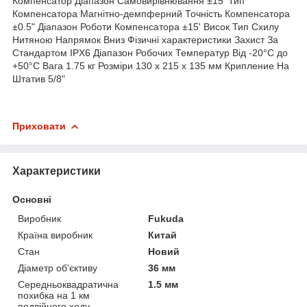
Компенсатор Діапазон Самовирівнювання ±15' Тип
Компенсатора Магнітно-демпферний Точність Компенсатора
±0.5" Діапазон Роботи Компенсатора ±15' Висок Тип Схилу
Нитяною Напрямок Вниз Фізичні характеристики Захист За
Стандартом IPX6 Діапазон Робочих Температур Від -20°C до
+50°C Вага 1.75 кг Розміри 130 x 215 x 135 мм Крипление На
Штатив 5/8"
Приховати
Характеристики
Основні
Виробник
Fukuda
Країна виробник
Китай
Стан
Новий
Діаметр об'єктиву
36 мм
Середньоквадратична
1.5 мм
похибка на 1 км
подвійного ходу