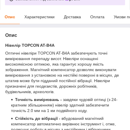
Опис
Характеристики
Доставка
Оплата
Умови п
Опис
Нівелір TOPCON AT-В4А
Оптичні нівеліри TOPCON AT-В4А забезпечують точні
вимірювання перепаду висот. Нівеліри оснащені
високоякісною оптикою, яка гарантує хорошу якість
зображення. Магнітний компенсатор дозволяє виконувати
вимірювання з установкою на нестійкі поверхні в місцях, де
штатив може бути підданий постійної вібрації. Нівеліри
призначені для геодезистів, дорожніх робітників,
будівельників, археологів.
Точність вимірювань -
завдяки чудовій оптиці (з 24-
кратним збільшенням) нівелір здатний забезпечити
точність 2.0 мм на 1 км подвійного ходу.
Стійкість до вібрації -
вбудований магнітний
компенсатор автоматично вирівнює інструмент і, отже,
полегшує роботу в місцях з нестійкими і вібруючими