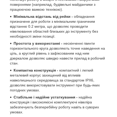
поверхнями (наприклад, будівельні майданчики з
працюючою важкою технікою).
Мінімальна відстань від рейки -
обладнання
призначене для роботи з мінімальним граничним
відстанню 0.2 метра, що дозволяє проводити
нівелювання областей близьких до інструменту без
необхідності зміни позиції.
Простота у використанні -
нескінченні гвинти
горизонтального круга дозволяють точне наведення на
ціль, а круглий рівень з зафіксованим над ним
дзеркалом дозволяє швидко навести прилад в робочий
стан.
Компактна конструкція -
компактний і легкий
металевий корпус захищений від впливів
навколишнього середовища за стандартом IPX6,
дозволяє використовувати інструмент при будь-яких
погодних умовах.
Стабільне і надійне устаткування -
надійна
конструкція і високоякісні комплектуючі нівеліра
забезпечують безперебійну роботу навіть в суворих
умовах.