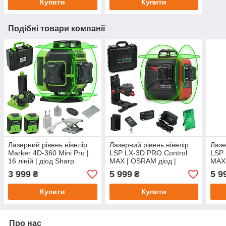
Купити
Купити
Подібні товари компанії
Лазерний рівень нівелір
Лазерний рівень нівелір
Лазе
Marker 4D-360 Mini Pro |
LSP LX-3D PRO Control
LSP
16 ліній | діод Sharp
MAX | OSRAM діод |
MAX
магнітне кріплення
кріп
3 999
5 999
5 9
₴
₴
мікроліфт
Купити
Купити
Про нас