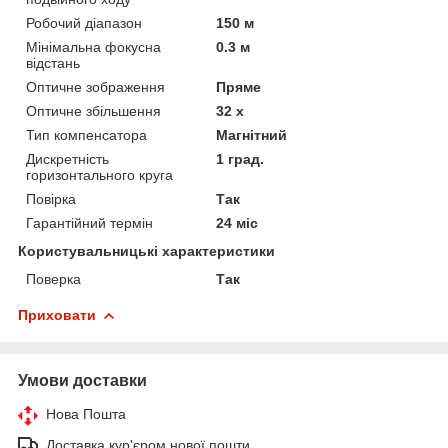
Робочий діапазон
150 м
Мінімальна фокусна
0.3 м
відстань
Оптичне зображення
Пряме
Оптичне збільшення
32 х
Тип компенсатора
Магнітний
Дискретність
1 град.
горизонтального круга
Повірка
Так
Гарантійний термін
24 міс
Користувальницькі характеристики
Поверка
Так
Приховати
Умови доставки
Нова Пошта
Доставка кур'єром нової пошти