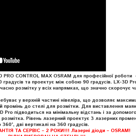
-3D PRO CONTROL MAX OSRAM
для професійної роботи
0 градусів та проектує між собою 90 градусів. LX-3D Pr
асно розмітку у всіх напрямках, що значно скорочує ч
ребува
є
у верхній частині нівеліра, що дозволяє макси
й промінь до стелі для розмітки. Для виставлення маяк
3D
Pro
підводиться на мінімальну відстань і за допомог
я розмітка. Рівень лазерний проектує 3 лазерних проме
360°, дві вертикалі на 360 градусів.
АНТІЯ ТА СЕРВІС –
2 РОКИ!!!
Лазерні діоди – OSRAM!