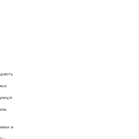
і дають
емых
ункція
жень
ники и