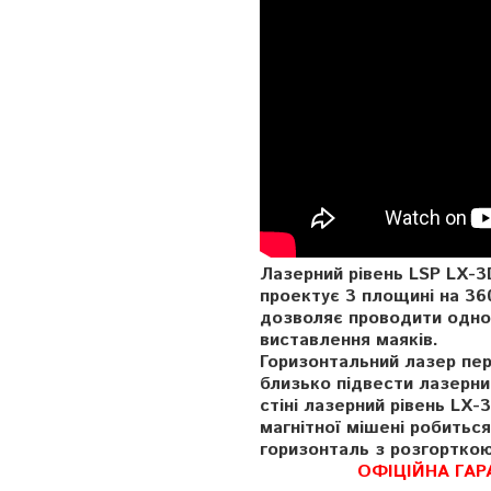
Лазерний рівень LSP LX
п
роектує 3 площині
на 36
дозволяє проводити одноч
виставлення маяків.
Горизонтальний лазер пе
близько підвести лазерни
стіні лазерний рівень LX-
магнітної мішені робитьс
горизонталь з розгорткою 
ОФІЦІЙНА ГАР