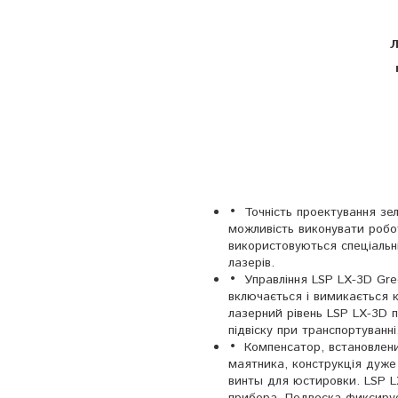
Л
Точність проектування зе
можливість виконувати робо
використовуються спеціальні
лазерів.
Управління LSP LX-3D Gre
включається і вимикається 
лазерний рівень LSP LX-3D п
підвіску при транспортуванні
Компенсатор,
встановлен
маятника, конструкц
і
я
дуже
винты для юстировки. LSP L