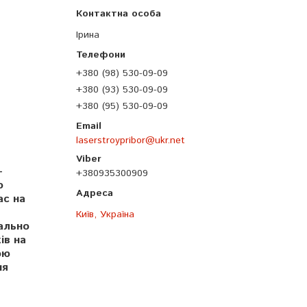
Ірина
+380 (98) 530-09-09
+380 (93) 530-09-09
+380 (95) 530-09-09
laserstroypribor@ukr.net
-
+380935300909
o
ас на
Київ, Україна
мально
ів на
ою
ня