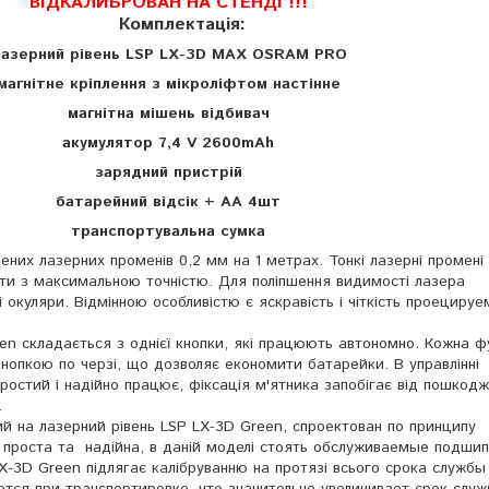
ВІДКАЛИБРОВАН НА СТЕНДІ !!!
Комплектація
:
азерний
рівень
LSP LX-3D MAX OSRAM PRO
магнітне
кріплення
з
мікроліфтом
настінне
магнітна
мішень
відбивач
акумулятор
7,4 V 2600
mAh
зарядний пристрій
батарейний відсік + АА 4шт
транспор
тувальна сумка
лених лазерних променів 0,2 мм на 1 метрах. Тонкі лазерні промен
ти з максимальною точністю. Для поліпшення видимості лазера
 окуляри. Відмінною особливістю є яскравість і чіткість проециру
en складається з однієї кнопки, які працюють автономно. Кожна ф
кнопкою по черзі, що дозволяє економити батарейки. В управлінні
ростий і надійно працює, фіксація м'ятника запобігає від пошкод
.
ий
на лазерний рівень
LSP LX-3D Green, спро
ектован
по принципу
проста
та
над
ійна
, в дан
і
й модел
і
стоят
ь
обслуживаемые подшип
X-3D Green п
ідлягає
кал
ібруванню
на про
тязі
вс
ього
срока службы