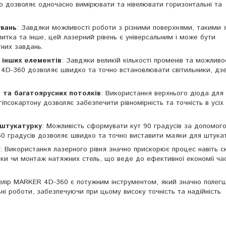
що дозволяє одночасно вимірювати та нівелювати горизонтальні та
увань
: Завдяки можливості роботи з різними поверхнями, такими 
плитка та інше, цей лазерний рівень є універсальним і може бути
тних завдань.
 інших елементів
: Завдяки великій кількості променів та можливо
R 4D-360 дозволяє швидко та точно встановлювати світильники, дз
 та багатоярусних потолків
: Використання верхнього діода для
іпсокартону дозволяє забезпечити рівномірність та точність в усіх
 штукатурку
: Можливість сформувати кут 90 градусів за допомог
60 градусів дозволяє швидко та точно виставити маяки для штука
: Використання лазерного рівня значно прискорює процес навіть с
тки чи монтаж натяжних стель, що веде до ефективної економії ча
івелір MARKER 4D-360 є потужним інструментом, який значно полег
ьні роботи, забезпечуючи при цьому високу точність та надійність