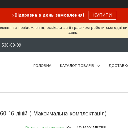
⚡
Відправка в день замовлення!
КУПИТИ
ення та повідомлення, оскільки за її графіком роботи сьогодні в
день.
) 530-09-09
ГОЛОВНА
КАТАЛОГ ТОВАРІВ
ДОСТАВКА
0 16 ліній ( Максимальна комплектація)
Готово до відправки
Код:
4D-MAX-METER