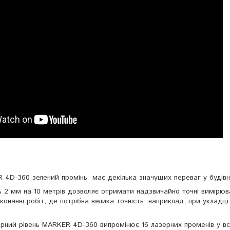
R 4D-360 зелений промінь має декілька значущих переваг у будівн
ть 2 мм на 10 метрів дозволяє отримати надзвичайно точні вимірюв
онанні робіт, де потрібна велика точність, наприклад, при укладці
ерний рівень MARKER 4D-360 випромінює 16 лазерних променів у вс