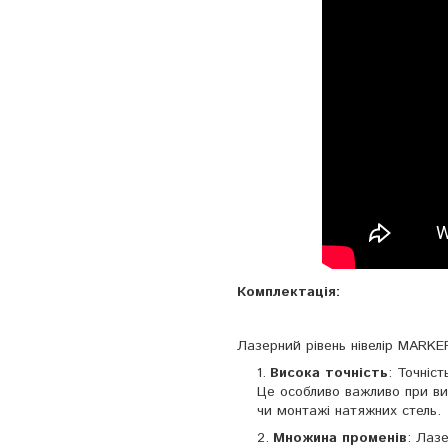
Комплектація:
Лазерний рівень нівелір MARKE
Висока точність
: Точніс
Це особливо важливо при вик
чи монтажі натяжних стель.
Множина променів
: Лаз