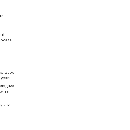
як
сті
еркала,
ою двох
турки.
кладних
су та
шує та