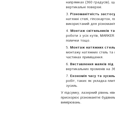
напрямках (360 градусів), 
вертикальні поверхні.
Різноманітність застос
натяжні стелі, гіпсокартон, 
використаний для різномані
Монтаж світильників та
роботи з усіх кутів, MARKE
полички тощо.
Монтаж натяжних стель
монтажу натяжних стель та г
частинах приміщення.
Виставлення маяків під
вертикальних променів на 3
Економія часу та зусиль
робіт, таких як укладка пли
зусиль.
У підсумку, лазерний рівень н
прискорює різноманітні будівел
вимірювань.