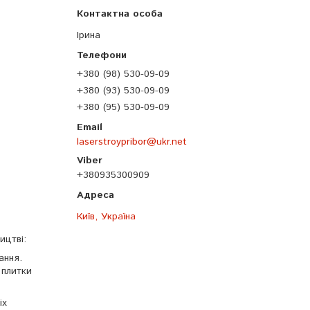
Ірина
+380 (98) 530-09-09
+380 (93) 530-09-09
+380 (95) 530-09-09
laserstroypribor@ukr.net
+380935300909
Київ, Україна
ицтві:
ання.
 плитки
іх